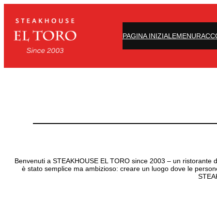
Vai
al
contenuto
PAGINA INIZIALE
MENU
RACC
Benvenuti a STEAKHOUSE EL TORO since 2003 – un ristorante dove la
è stato semplice ma ambizioso: creare un luogo dove le persone 
STEAK